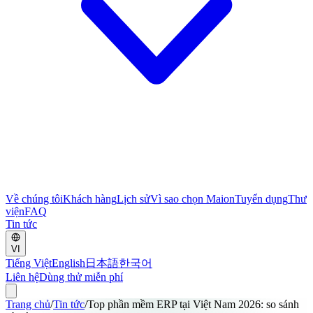
Về chúng tôi
Khách hàng
Lịch sử
Vì sao chọn Maion
Tuyển dụng
Thư
viện
FAQ
Tin tức
VI
Tiếng Việt
English
日本語
한국어
Liên hệ
Dùng thử miễn phí
Trang chủ
/
Tin tức
/
Top phần mềm ERP tại Việt Nam 2026: so sánh