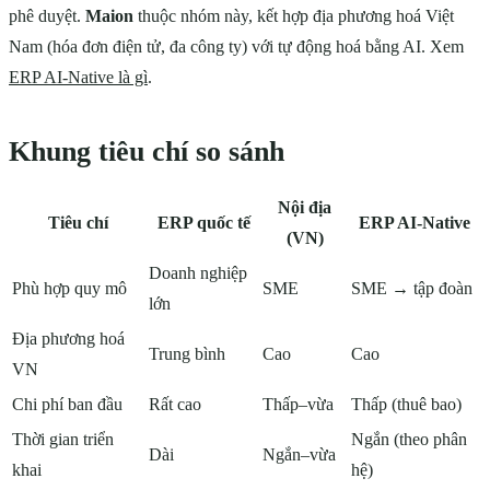
phê duyệt.
Maion
thuộc nhóm này, kết hợp địa phương hoá Việt
Nam (hóa đơn điện tử, đa công ty) với tự động hoá bằng AI. Xem
ERP AI-Native là gì
.
Khung tiêu chí so sánh
Nội địa
Tiêu chí
ERP quốc tế
ERP AI-Native
(VN)
Doanh nghiệp
Phù hợp quy mô
SME
SME → tập đoàn
lớn
Địa phương hoá
Trung bình
Cao
Cao
VN
Chi phí ban đầu
Rất cao
Thấp–vừa
Thấp (thuê bao)
Thời gian triển
Ngắn (theo phân
Dài
Ngắn–vừa
khai
hệ)