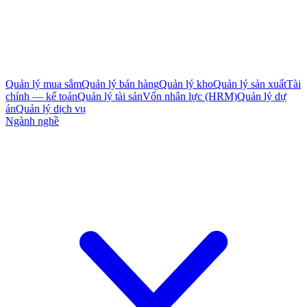
Quản lý mua sắm
Quản lý bán hàng
Quản lý kho
Quản lý sản xuất
Tài
chính — kế toán
Quản lý tài sản
Vốn nhân lực (HRM)
Quản lý dự
án
Quản lý dịch vụ
Ngành nghề