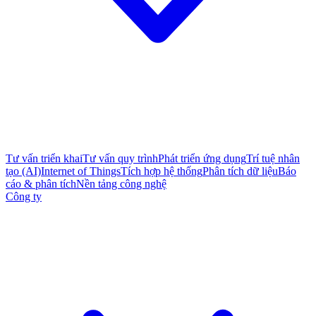
Tư vấn triển khai
Tư vấn quy trình
Phát triển ứng dụng
Trí tuệ nhân
tạo (AI)
Internet of Things
Tích hợp hệ thống
Phân tích dữ liệu
Báo
cáo & phân tích
Nền tảng công nghệ
Công ty