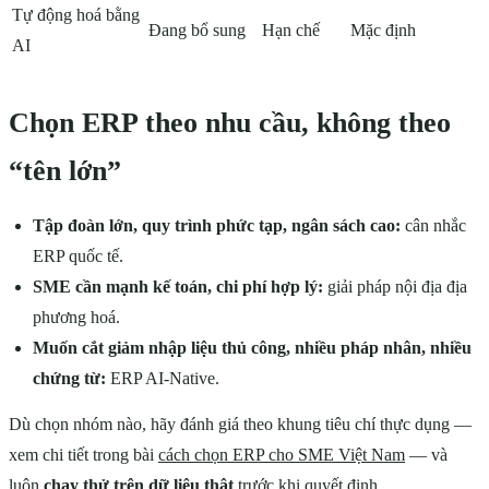
Tự động hoá bằng
Đang bổ sung
Hạn chế
Mặc định
AI
Chọn ERP theo nhu cầu, không theo
“tên lớn”
Tập đoàn lớn, quy trình phức tạp, ngân sách cao:
cân nhắc
ERP quốc tế.
SME cần mạnh kế toán, chi phí hợp lý:
giải pháp nội địa địa
phương hoá.
Muốn cắt giảm nhập liệu thủ công, nhiều pháp nhân, nhiều
chứng từ:
ERP AI-Native.
Dù chọn nhóm nào, hãy đánh giá theo khung tiêu chí thực dụng —
xem chi tiết trong bài
cách chọn ERP cho SME Việt Nam
— và
luôn
chạy thử trên dữ liệu thật
trước khi quyết định.