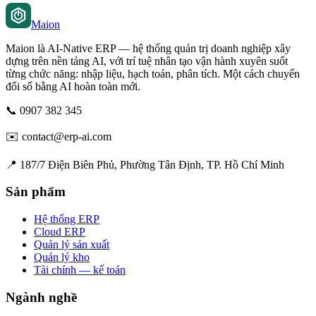
Maion
Maion là AI-Native ERP — hệ thống quản trị doanh nghiệp xây
dựng trên nền tảng AI, với trí tuệ nhân tạo vận hành xuyên suốt
từng chức năng: nhập liệu, hạch toán, phân tích. Một cách chuyển
đổi số bằng AI hoàn toàn mới.
📞
0907 382 345
✉️
contact@erp-ai.com
📍
187/7 Điện Biên Phủ, Phường Tân Định, TP. Hồ Chí Minh
Sản phẩm
Hệ thống ERP
Cloud ERP
Quản lý sản xuất
Quản lý kho
Tài chính — kế toán
Ngành nghề