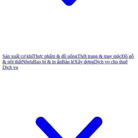
Sản xuất cơ khí
Thực phẩm & đồ uống
Thời trang & may mặc
Đồ gỗ
& nội thất
Nhựa
Bao bì & in ấn
Bán lẻ
Xây dựng
Dịch vụ cho thuê
Dịch vụ