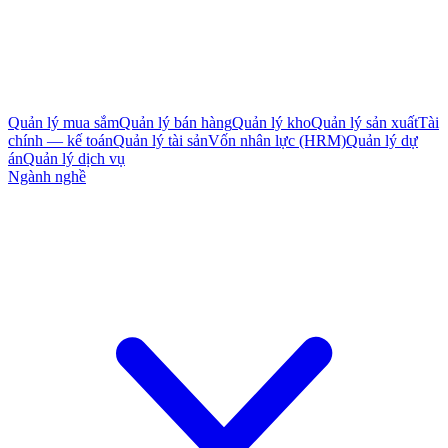
Quản lý mua sắm
Quản lý bán hàng
Quản lý kho
Quản lý sản xuất
Tài
chính — kế toán
Quản lý tài sản
Vốn nhân lực (HRM)
Quản lý dự
án
Quản lý dịch vụ
Ngành nghề