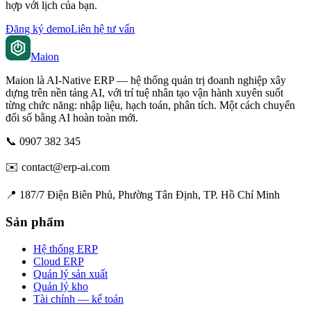
hợp với lịch của bạn.
Đăng ký demo
Liên hệ tư vấn
Maion
Maion là AI-Native ERP — hệ thống quản trị doanh nghiệp xây
dựng trên nền tảng AI, với trí tuệ nhân tạo vận hành xuyên suốt
từng chức năng: nhập liệu, hạch toán, phân tích. Một cách chuyển
đổi số bằng AI hoàn toàn mới.
📞
0907 382 345
✉️
contact@erp-ai.com
📍
187/7 Điện Biên Phủ, Phường Tân Định, TP. Hồ Chí Minh
Sản phẩm
Hệ thống ERP
Cloud ERP
Quản lý sản xuất
Quản lý kho
Tài chính — kế toán