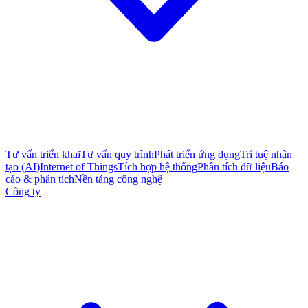
Tư vấn triển khai
Tư vấn quy trình
Phát triển ứng dụng
Trí tuệ nhân
tạo (AI)
Internet of Things
Tích hợp hệ thống
Phân tích dữ liệu
Báo
cáo & phân tích
Nền tảng công nghệ
Công ty