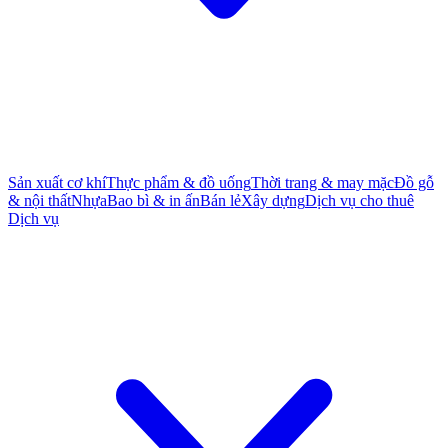
Sản xuất cơ khí
Thực phẩm & đồ uống
Thời trang & may mặc
Đồ gỗ
& nội thất
Nhựa
Bao bì & in ấn
Bán lẻ
Xây dựng
Dịch vụ cho thuê
Dịch vụ