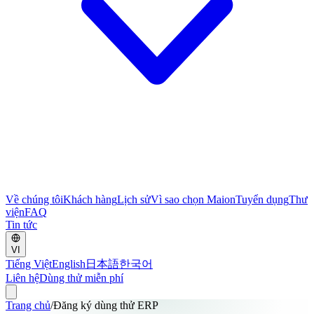
Về chúng tôi
Khách hàng
Lịch sử
Vì sao chọn Maion
Tuyển dụng
Thư
viện
FAQ
Tin tức
VI
Tiếng Việt
English
日本語
한국어
Liên hệ
Dùng thử miễn phí
Trang chủ
/
Đăng ký dùng thử ERP