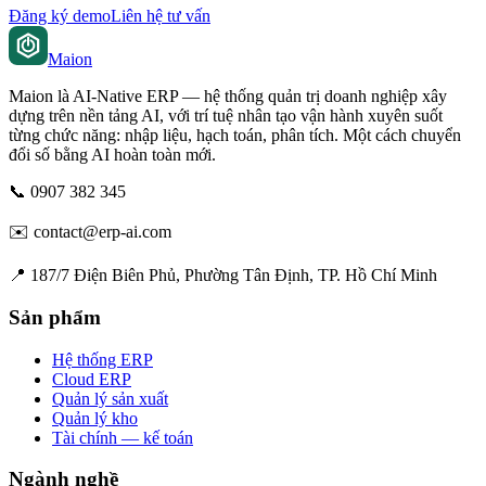
Đăng ký demo
Liên hệ tư vấn
Maion
Maion là AI-Native ERP — hệ thống quản trị doanh nghiệp xây
dựng trên nền tảng AI, với trí tuệ nhân tạo vận hành xuyên suốt
từng chức năng: nhập liệu, hạch toán, phân tích. Một cách chuyển
đổi số bằng AI hoàn toàn mới.
📞
0907 382 345
✉️
contact@erp-ai.com
📍
187/7 Điện Biên Phủ, Phường Tân Định, TP. Hồ Chí Minh
Sản phẩm
Hệ thống ERP
Cloud ERP
Quản lý sản xuất
Quản lý kho
Tài chính — kế toán
Ngành nghề