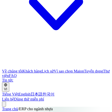
Về chúng tôi
Khách hàng
Lịch sử
Vì sao chọn Maion
Tuyển dụng
Thư
viện
FAQ
Tin tức
VI
Tiếng Việt
English
日本語
한국어
Liên hệ
Dùng thử miễn phí
Trang chủ
/
ERP cho ngành nhựa