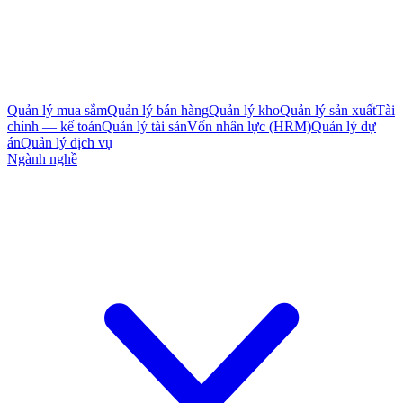
Quản lý mua sắm
Quản lý bán hàng
Quản lý kho
Quản lý sản xuất
Tài
chính — kế toán
Quản lý tài sản
Vốn nhân lực (HRM)
Quản lý dự
án
Quản lý dịch vụ
Ngành nghề