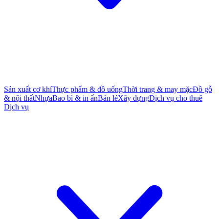
Sản xuất cơ khí
Thực phẩm & đồ uống
Thời trang & may mặc
Đồ gỗ
& nội thất
Nhựa
Bao bì & in ấn
Bán lẻ
Xây dựng
Dịch vụ cho thuê
Dịch vụ