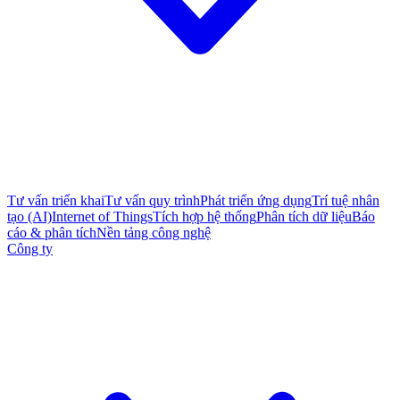
Tư vấn triển khai
Tư vấn quy trình
Phát triển ứng dụng
Trí tuệ nhân
tạo (AI)
Internet of Things
Tích hợp hệ thống
Phân tích dữ liệu
Báo
cáo & phân tích
Nền tảng công nghệ
Công ty