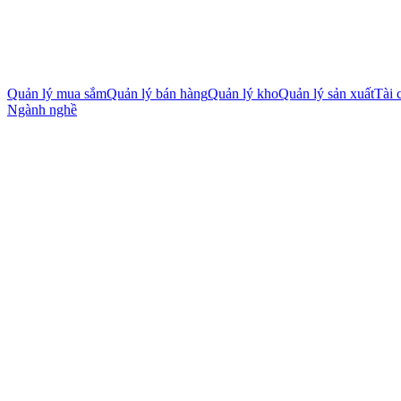
Quản lý mua sắm
Quản lý bán hàng
Quản lý kho
Quản lý sản xuất
Tài 
Ngành nghề