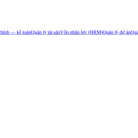
chính — kế toán
Quản lý tài sản
Vốn nhân lực (HRM)
Quản lý dự án
Quả