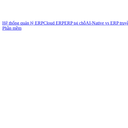
Hệ thống quản lý ERP
Cloud ERP
ERP tại chỗ
AI-Native vs ERP truy
Phần mềm