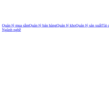
Quản lý mua sắm
Quản lý bán hàng
Quản lý kho
Quản lý sản xuất
Tài 
Ngành nghề