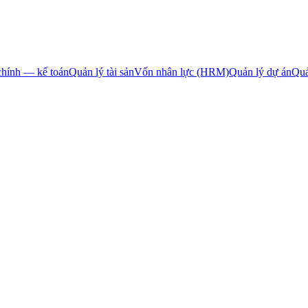
chính — kế toán
Quản lý tài sản
Vốn nhân lực (HRM)
Quản lý dự án
Quả