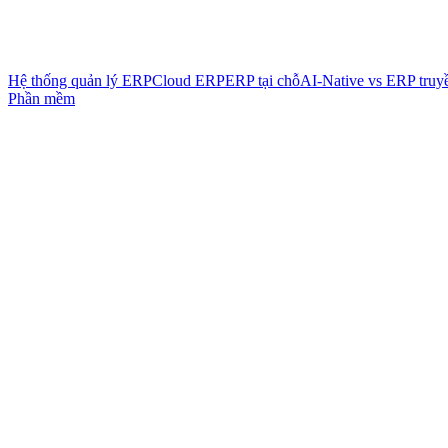
Hệ thống quản lý ERP
Cloud ERP
ERP tại chỗ
AI-Native vs ERP truy
Phần mềm