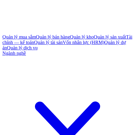
Quản lý mua sắm
Quản lý bán hàng
Quản lý kho
Quản lý sản xuất
Tài
chính — kế toán
Quản lý tài sản
Vốn nhân lực (HRM)
Quản lý dự
án
Quản lý dịch vụ
Ngành nghề