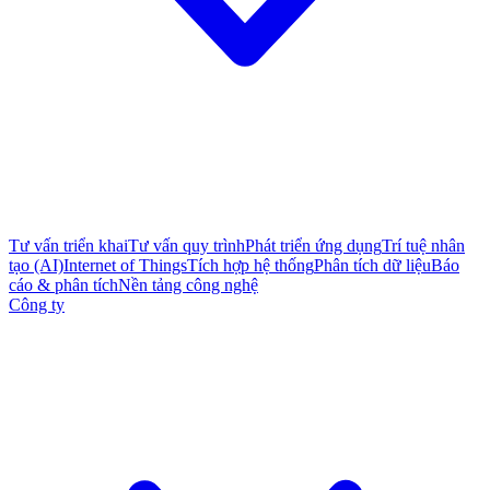
Tư vấn triển khai
Tư vấn quy trình
Phát triển ứng dụng
Trí tuệ nhân
tạo (AI)
Internet of Things
Tích hợp hệ thống
Phân tích dữ liệu
Báo
cáo & phân tích
Nền tảng công nghệ
Công ty