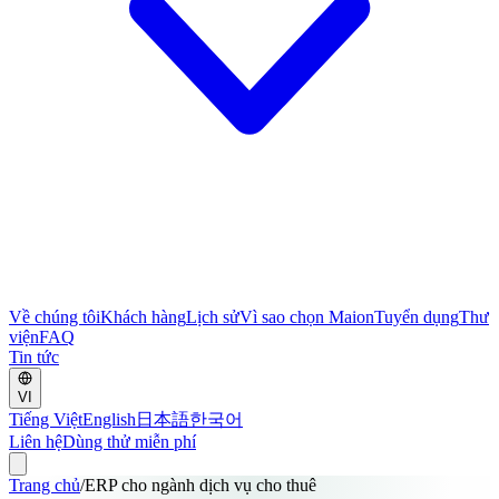
Về chúng tôi
Khách hàng
Lịch sử
Vì sao chọn Maion
Tuyển dụng
Thư
viện
FAQ
Tin tức
VI
Tiếng Việt
English
日本語
한국어
Liên hệ
Dùng thử miễn phí
Trang chủ
/
ERP cho ngành dịch vụ cho thuê