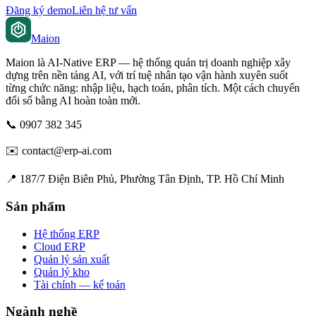
Đăng ký demo
Liên hệ tư vấn
Maion
Maion là AI-Native ERP — hệ thống quản trị doanh nghiệp xây
dựng trên nền tảng AI, với trí tuệ nhân tạo vận hành xuyên suốt
từng chức năng: nhập liệu, hạch toán, phân tích. Một cách chuyển
đổi số bằng AI hoàn toàn mới.
📞
0907 382 345
✉️
contact@erp-ai.com
📍
187/7 Điện Biên Phủ, Phường Tân Định, TP. Hồ Chí Minh
Sản phẩm
Hệ thống ERP
Cloud ERP
Quản lý sản xuất
Quản lý kho
Tài chính — kế toán
Ngành nghề