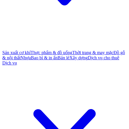
Sản xuất cơ khí
Thực phẩm & đồ uống
Thời trang & may mặc
Đồ gỗ
& nội thất
Nhựa
Bao bì & in ấn
Bán lẻ
Xây dựng
Dịch vụ cho thuê
Dịch vụ