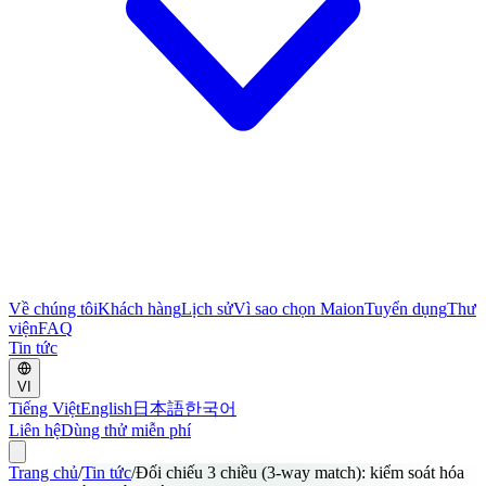
Về chúng tôi
Khách hàng
Lịch sử
Vì sao chọn Maion
Tuyển dụng
Thư
viện
FAQ
Tin tức
VI
Tiếng Việt
English
日本語
한국어
Liên hệ
Dùng thử miễn phí
Trang chủ
/
Tin tức
/
Đối chiếu 3 chiều (3-way match): kiểm soát hóa