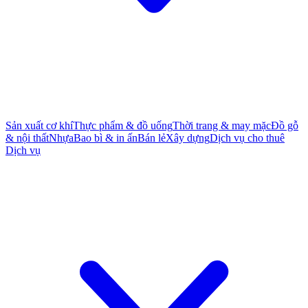
Sản xuất cơ khí
Thực phẩm & đồ uống
Thời trang & may mặc
Đồ gỗ
& nội thất
Nhựa
Bao bì & in ấn
Bán lẻ
Xây dựng
Dịch vụ cho thuê
Dịch vụ