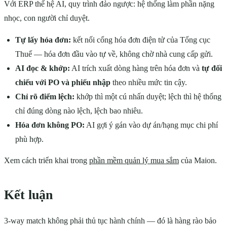
Với ERP thế hệ AI, quy trình đảo ngược: hệ thống làm phần nặng
nhọc, con người chỉ duyệt.
Tự lấy hóa đơn:
kết nối cổng hóa đơn điện tử của Tổng cục
Thuế — hóa đơn đầu vào tự về, không chờ nhà cung cấp gửi.
AI đọc & khớp:
AI trích xuất dòng hàng trên hóa đơn và
tự đối
chiếu với PO và phiếu nhập
theo nhiều mức tin cậy.
Chỉ rõ điểm lệch:
khớp thì một cú nhấn duyệt; lệch thì hệ thống
chỉ đúng dòng nào lệch, lệch bao nhiêu.
Hóa đơn không PO:
AI gợi ý gán vào dự án/hạng mục chi phí
phù hợp.
Xem cách triển khai trong
phần mềm quản lý mua sắm
của Maion.
Kết luận
3-way match không phải thủ tục hành chính — đó là hàng rào bảo