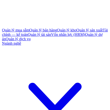
Quản lý mua sắm
Quản lý bán hàng
Quản lý kho
Quản lý sản xuất
Tài
chính — kế toán
Quản lý tài sản
Vốn nhân lực (HRM)
Quản lý dự
án
Quản lý dịch vụ
Ngành nghề