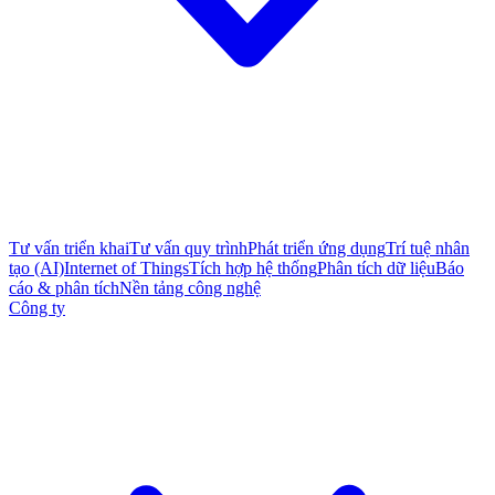
Tư vấn triển khai
Tư vấn quy trình
Phát triển ứng dụng
Trí tuệ nhân
tạo (AI)
Internet of Things
Tích hợp hệ thống
Phân tích dữ liệu
Báo
cáo & phân tích
Nền tảng công nghệ
Công ty