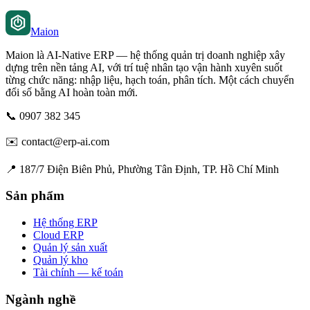
Maion
Maion là AI-Native ERP — hệ thống quản trị doanh nghiệp xây
dựng trên nền tảng AI, với trí tuệ nhân tạo vận hành xuyên suốt
từng chức năng: nhập liệu, hạch toán, phân tích. Một cách chuyển
đổi số bằng AI hoàn toàn mới.
📞
0907 382 345
✉️
contact@erp-ai.com
📍
187/7 Điện Biên Phủ, Phường Tân Định, TP. Hồ Chí Minh
Sản phẩm
Hệ thống ERP
Cloud ERP
Quản lý sản xuất
Quản lý kho
Tài chính — kế toán
Ngành nghề